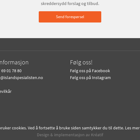
skreddersydd forslag og tilbud.
Send forespørsel
informasjon
Følg oss!
 69 01 78 80
Følg oss på Facebook
e@islandspesialisten.no
Følg oss på Instagram
evilkår
bruker cookies. Ved å fortsette å bruke siden samtykker du til dette. Les m
Design
&
implementasjon av Kréatif