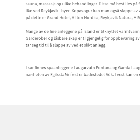
sauna, massasje og ulike behandlinger. Disse må bestilles på
like ved Reykjavik i byen Kopavogur kan man også slappe av v
på dette er Grand Hotel, Hilton Nordica, Reykjavik Natura, Mi
Mange av de fine anleggene på Island er tilknyttet varmtvanns
Garderober og låsbare skap er tilgjengelig for oppbevaring av 
tar seg tid til å slappe av ved et slikt anlegg.
I sør finnes spaanleggene Laugarvatn Fontana og Gamla Laugi
nærheten av Egilsstaðir í øst er badestedet Vök. I vest kan e