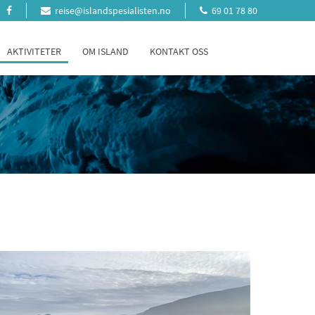
reise@islandspesialisten.no
69 01 78 80
AKTIVITETER
OM ISLAND
KONTAKT OSS