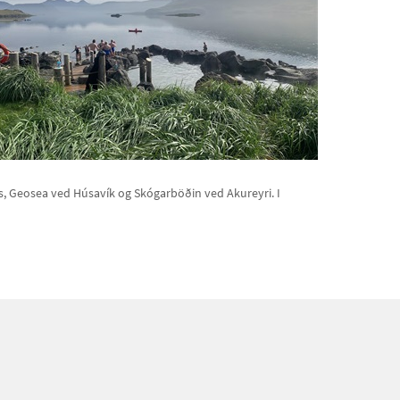
s, Geosea ved Húsavík og Skógarböðin ved Akureyri. I