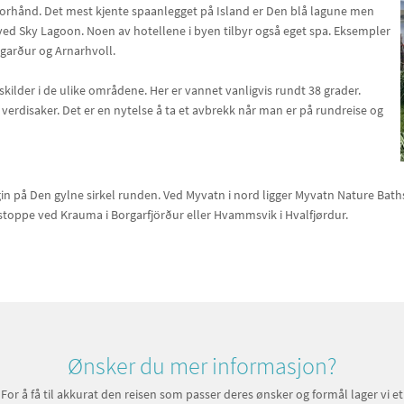
 forhånd. Det mest kjente spaanlegget på Island er Den blå lagune men
ed Sky Lagoon. Noen av hotellene i byen tilbyr også eget spa. Eksempler
ðgarður og Arnarhvoll.
kilder i de ulike områdene. Her er vannet vanligvis rundt 38 grader.
verdisaker. Det er en nytelse å ta et avbrekk når man er på rundreise og
n på Den gylne sirkel runden. Ved Myvatn i nord ligger Myvatn Nature Bath
n stoppe ved Krauma i Borgarfjörður eller Hvammsvik i Hvalfjørdur.
Ønsker du mer informasjon?
For å få til akkurat den reisen som passer deres ønsker og formål lager vi et