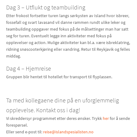
Dag 3 – Utflukt og teambuilding
Etter frokost fortsetter turen langs sørkysten av Island hvor isbreer,
fossefall og svart lavasand vil danne rammen rundt ulike leker og
teambuilding oppgaver med fokus på de målsettinger man har satt
seg for turen. Eventuelt legge inn aktiviteter med fokus på
opplevelser og action. Mulige aktiviteter kan bl.a. være isbreklatring,
ridning snøscooterkjøring eller vandring. Retur til Reykjavik og felles
middag.
Dag 4 – Hjemreise
Gruppen blir hentet til hotellet for transport til flyplassen.
Ta med kollegaene dine på en uforglemmelig
opplevelse. Kontakt oss i dag!
Vi skreddersyr programmet etter deres ønsker. Trykk
her
for å sende
forespørsel.
Eller send e-post til:
reise@islandspesialisten.no