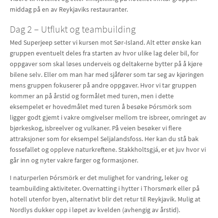
middag på en av Reykjaviks restauranter.
Dag 2 – Utflukt og teambuilding
Med Superjeep setter vi kursen mot Sør-Island. Alt etter ønske kan
gruppen eventuelt deles fra starten av hvor ulike lag deler bil, for
oppgaver som skal løses underveis og deltakerne bytter på å kjøre
bilene selv. Eller om man har med sjåfører som tar seg av kjøringen
mens gruppen fokuserer på andre oppgaver. Hvor vi tar gruppen
kommer an på årstid og formålet med turen, men i dette
eksempelet er hovedmålet med turen å besøke Þórsmörk som
ligger godt gjemt i vakre omgivelser mellom tre isbreer, omringet av
bjørkeskog, isbreelver og vulkaner. På veien besøker vi flere
attraksjoner som for eksempel Seljalandsfoss. Her kan du stå bak
fossefallet og oppleve naturkreftene. Stakkholtsgjá, er et juv hvor vi
går inn og nyter vakre farger og formasjoner.
I naturperlen Þórsmörk er det mulighet for vandring, leker og
teambuilding aktiviteter. Overnatting i hytter i Thorsmørk eller på
hotell utenfor byen, alternativt blir det retur til Reykjavik. Mulig at
Nordlys dukker opp i løpet av kvelden (avhengig av årstid).