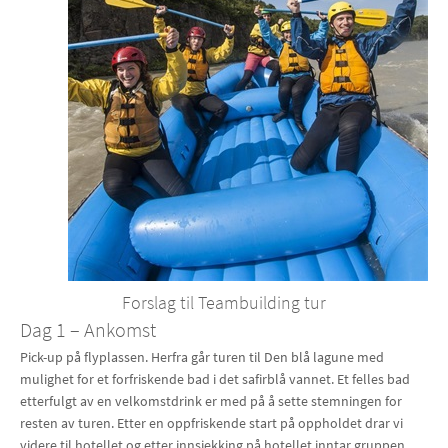
Forslag til Teambuilding tur
Dag 1 – Ankomst
Pick-up på flyplassen. Herfra går turen til Den blå lagune med
mulighet for et forfriskende bad i det safirblå vannet. Et felles bad
etterfulgt av en velkomstdrink er med på å sette stemningen for
resten av turen. Etter en oppfriskende start på oppholdet drar vi
videre til hotellet og etter innsjekking på hotellet inntar gruppen