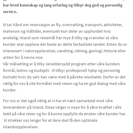
har bred kunnskap og lang erfaring og tilbyr deg god og personlig
service.
Vi tar hånd om reservasjon av fly, overnatting, transport, aktiviteter,
møterom og måltider, eventuelt kun deler av oppholdet hvis
ønskelig. Island som reisemål har mye å tilby og vi ønsker at våre
kunder skal oppleve det beste av dette fantastiske landet. Enten du er
interessert i naturopplevelser, vandring, ridning, geologi, historie eller
action for å nevne noe.
Vår målsetting er å tilby skreddersydd program etter våre kunders
formål, behov og budsjett. Vi tilbyr profesjonell hjelp og personlig
kontakt hvor du selv kan være med å påvirke resultatet. Derfor er det
viktig for oss å vite formålet med reisen og ha en god dialog med våre
kunder.
For oss er det også viktig at vi har et nært samarbeid med våre
leverandører på Island. Disse velger vi nøye for å sikre kvalitet i alle
ledd på våre reiser og for å kunne oppfylle de ønsker våre kunder har.
Vi strekker oss lenger for at dere skal få den optimale
Islandsopplevelsen.