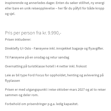
inspirerende og annerledes dager. Enten du søker stillhet, ny energi
eller bare en unik reiseopplevelse – her får du påfyll for både kropp
og sjel.
Pris per person fra kr. 9.990,-
Prisen inkluderer:
Direktefly t/r Oslo - Færøyene inkl. innsjekket bagasje og flyavgifter.
Til Færøyene på en onsdag og retur søndag
Overnatting på turistklasse hotell i 4 netter inkl. frokost
Leie av bil type Ford Focus for oppholdet, henting og avlevering på
flyplassen
Prisen er med utgangspunkt i reise oktober-mars 2027 og at to reiser
sammen og deler rom.
Forbehold om prisendringer p.g.a. ledig kapasitet.