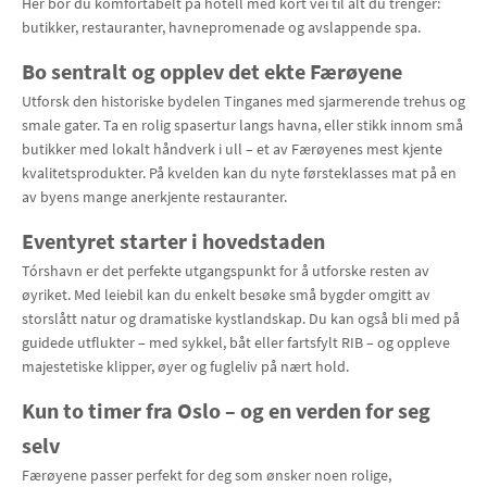
Her bor du komfortabelt på hotell med kort vei til alt du trenger:
butikker, restauranter, havnepromenade og avslappende spa.
Bo sentralt og opplev det ekte Færøyene
Utforsk den historiske bydelen Tinganes med sjarmerende trehus og
smale gater. Ta en rolig spasertur langs havna, eller stikk innom små
butikker med lokalt håndverk i ull – et av Færøyenes mest kjente
kvalitetsprodukter. På kvelden kan du nyte førsteklasses mat på en
av byens mange anerkjente restauranter.
Eventyret starter i hovedstaden
Tórshavn er det perfekte utgangspunkt for å utforske resten av
øyriket. Med leiebil kan du enkelt besøke små bygder omgitt av
storslått natur og dramatiske kystlandskap. Du kan også bli med på
guidede utflukter – med sykkel, båt eller fartsfylt RIB – og oppleve
majestetiske klipper, øyer og fugleliv på nært hold.
Kun to timer fra Oslo – og en verden for seg
selv
Færøyene passer perfekt for deg som ønsker noen rolige,