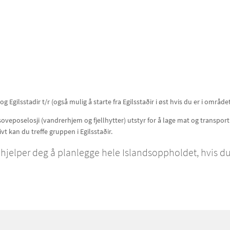
 Egilsstadir t/r (også mulig å starte fra Egilsstaðir i øst hvis du er i område
), soveposelosji (vandrerhjem og fjellhytter) utstyr for å lage mat og transport
vt kan du treffe gruppen i Egilsstaðir.
vi hjelper deg å planlegge hele Islandsoppholdet, hvis d