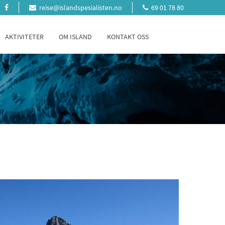
reise@islandspesialisten.no
69 01 78 80
AKTIVITETER
OM ISLAND
KONTAKT OSS