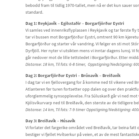
bebodd fram til tidlig 1970-tallet, men nå er det kun sauer som
standard.
Dag 1: Reykjavík – Egilsstaðir – Borgarfjörður Eystri
Vi samles ved innenriksflyplassen i Reykjavik og tar første fly ti
tar vi bussen mot Borgarfjörður Eystri, omtrent 90 km kjøretur.
Borgarfjörður og starter vår vandring. Vi følger en sti mot Stó
Dyrfjöll. Her nyter vi utsikten mens vi inntar dagens lunsj. Vi 
går nedover mot de lille tettstedet i Borgarfjörður. Etter mi
Distanse: 18 km, Til fots: 6-8 timer, Oppstigning/Nedstigning: 
Dag 2: Borgarfjörður Eystri – Brúnavík – Breiðavík
I dag tar vi en fjellovergang for å komme ned til vikene ved B
Atlanteren før turen fortsetter opp dalen og over den praktful
uforglemmelig synsopplevelse. Fra Súluskarð går vi ned mot v
Kjólsvíkurvarp ned til Breiðavík, den største av de tidligere 
Distanse: 14 km, Til fots: 7-9 timer Oppstigning/Nedstigning: 4
Day 3: Breiðavík – Húsavík
Vi forlater det fargerike området ved Breiðavík, tar beina fatt
bestiger vi fjellet Hvítserkur på veien, et av de mest fantastisk