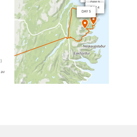
t)
 av
u