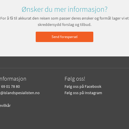
Ønsker du mer informasjon?
For å få til akkurat den reisen som passer deres ønsker og formål lager vi et
skreddersydd forslag og tilbud.
Send forespørsel
informasjon
Følg oss!
 69 01 78 80
Følg oss på Facebook
e@islandspesialisten.no
Følg oss på Instagram
evilkår