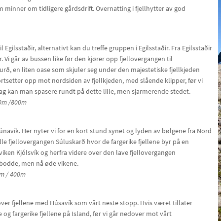
 minner om tidligere gårdsdrift. Overnatting i fjellhytter av god
l Egilsstaðir, alternativt kan du treffe gruppen i Egilsstaðir. Fra Egilsstaðir
 Vi går av bussen like før den kjører opp fjellovergangen til
rurð, en liten oase som skjuler seg under den majestetiske fjellkjeden
fortsetter opp mot nordsiden av fjellkjeden, med slående klipper, før vi
ddag kan man spasere rundt på dette lille, men sjarmerende stedet.
600m /800m
rúnavík. Her nyter vi for en kort stund synet og lyden av bølgene fra Nord
le fjellovergangen Súluskarð hvor de fargerike fjellene byr på en
iken Kjólsvík og herfra videre over den lave fjellovergangen
bebodde, men nå øde vikene.
00m / 400m
 over fjellene med Húsavík som vårt neste stopp. Hvis været tillater
e og fargerike fjellene på Island, før vi går nedover mot vårt