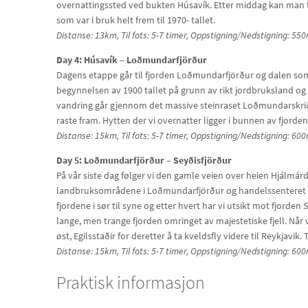
overnattingssted ved bukten Húsavík. Etter middag kan man ta
som var i bruk helt frem til 1970- tallet.
Distanse: 13km, Til fots: 5-7 timer, Oppstigning/Nedstigning: 55
Day 4: Húsavík – Loðmundarfjörður
Dagens etappe går til fjorden Loðmundarfjörður og dalen 
begynnelsen av 1900 tallet på grunn av rikt jordbruksland og go
vandring går gjennom det massive steinraset Loðmundarskriður
raste fram. Hytten der vi overnatter ligger i bunnen av fjorde
Distanse: 15km, Til fots: 5-7 timer, Oppstigning/Nedstigning: 60
Day 5: Loðmundarfjörður – Seyðisfjörður
På vår siste dag følger vi den gamle veien over heien Hjálmá
landbruksområdene i Loðmundarfjörður og handelssenteret og
fjordene i sør til syne og etter hvert har vi utsikt mot fjorde
lange, men trange fjorden omringet av majestetiske fjell. Når
øst, Egilsstaðir for deretter å ta kveldsfly videre til Reykjavik.
Distanse: 15km, Til fots: 5-7 timer, Oppstigning/Nedstigning: 6
Praktisk informasjon