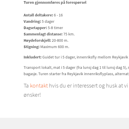
Turen gjennomføres på forespørsel
Antall deltakere:
6 - 16
Vandring:
5 dager
Dagsetapper:
5-8 timer
Sammenlagt distanse:
75 km.
Høydeforskjell:
20-800 m.
Stigning:
Maximum 600 m.
Inkludert:
Guidet tur i 5 dager, innenriksfly mellom Reykjavik og
Transport lokalt, mat i 5 dager (fra lunsj dag 1 til lunsj dag 5
bagasje. Turen starter fra Reykjavik innenriksflyplass, alternati
Ta
kontakt
hvis du er interessert og husk at 
ønsker!