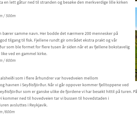
 en lett gåtur ned til stranden og besøke den merkverdige lille kirken
0m / 500m
som bærer samme navn. Her bodde det nærmere 200 mennesker på
d tilgang til fisk. Fjellene rundt gir området ekstra prakt og vår
 som ble formet for flere tusen år siden når et av fjellene bokstavelig
n like ved en gammel kirke.
0m / 600m
rdalsheiði som i flere århundrer var hovedveien mellom
 havnen i Seyðisfjörður. Når vi går oppover kommer fjelltoppene ved
n Seyðisfjörður som er ganske ulike de fjordene vi har besøkt hittil på turen.
 vi kommer ned til hovedveien tar vi bussen til hovedstaden i
 Turen avsluttes i Reykjavik.
00m /600m