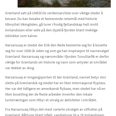
Grønland satt på UNESCOs verdensarvliste over viktige steder å
bevare. Du kan besøke et fasinerende reisemål med historie
tilknyttet Vikingtiden, gå turer i frodig fjellandskap helt inntil
innlandsisen eller seile på den dypblå fjorden blant mektige
isblokker som kalver.
Narsarsuaq er stedet der Erik den Røde bestemte seg for å bosette
seg for over 1000 år siden og som ga han inspirasjon til navnevalget
Grønland. Narsarsuaq og nærområde i fjorden Tunulliarfik er derfor
viktige for Grønlands sin historie og navn som antyder at området
var dekket av skog.
Narsarsuaq er inngangsporten til Sør-Grønland, navnet betyr stor
slette på Grønlandsk og stedet har en liten internasjonal flyplass.
Her var det tidligere en amerikansk flybase, men stedet har nå en
liten bosetting der de fleste arbeider innenfor den lokale
turistnæringen som tilbyr et utvalg av aktiviteter i området.
Fra Narsarsuaq tilbys det mest varierte utvalget av utflukter på
Grønland. Båtturer blant isfjell, vandreturer bl.a. til innlandsisen,