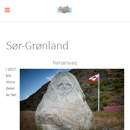
Sør-Grønland
Narsarsuaq
I 2017
ble
store
deler
av Sør