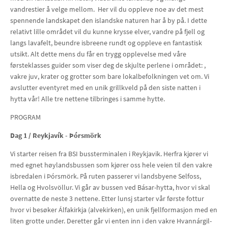
vandrestier å velge mellom. Her vil du oppleve noe av det mest
spennende landskapet den islandske naturen har å by på. I dette
relativt lille området vil du kunne krysse elver, vandre på fjell og
langs lavafelt, beundre isbreene rundt og oppleve en fantastisk
utsikt. Alt dette mens du får en trygg opplevelse med våre
førsteklasses guider som viser deg de skjulte perlene i området: ,
vakre juv, krater og grotter som bare lokalbefolkningen vet om. Vi
avslutter eventyret med en unik grillkveld på den siste natten i
hytta vår! Alle tre nettene tilbringes i samme hytte.
PROGRAM
Dag 1 /
Reykjavík - Þórsmörk
Vi starter reisen fra BSI bussterminalen i Reykjavik. Herfra kjører vi
med egnet høylandsbussen som kjører oss hele veien til den vakre
isbredalen i Þórsmörk. På ruten passerer vi landsbyene Selfoss,
Hella og Hvolsvöllur. Vi går av bussen ved Básar-hytta, hvor vi skal
overnatte de neste 3 nettene. Etter lunsj starter vår første fottur
hvor vi besøker Álfakirkja (alvekirken), en unik fjellformasjon med en
liten grotte under. Deretter går vi enten inn i den vakre Hvannárgil-