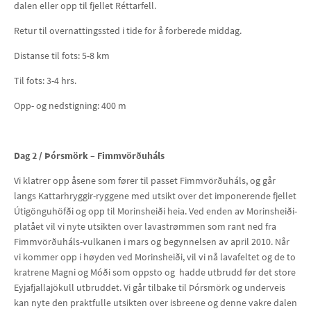
dalen eller opp til fjellet Réttarfell.
Retur til overnattingssted i tide for å forberede middag.
Distanse til fots: 5-8 km
Til fots: 3-4 hrs.
Opp- og nedstigning: 400 m
Dag 2 /
Þórsmörk – Fimmvörðuháls
Vi klatrer opp åsene som fører til passet Fimmvörðuháls, og går
langs Kattarhryggir-ryggene med utsikt over det imponerende fjellet
Útigönguhöfði og opp til Morinsheiði heia. Ved enden av Morinsheiði-
platået vil vi nyte utsikten over lavastrømmen som rant ned fra
Fimmvörðuháls-vulkanen i mars og begynnelsen av april 2010. Når
vi kommer opp i høyden ved Morinsheiði, vil vi nå lavafeltet og de to
kratrene Magni og Móði som oppsto og hadde utbrudd før det store
Eyjafjallajökull utbruddet. Vi går tilbake til Þórsmörk og underveis
kan nyte den praktfulle utsikten over isbreene og denne vakre dalen