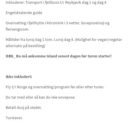
Inkluderer: Transport i fjellbuss t/r Reykjavik dag 1 og dag 4
Engelsktalende guide
Overnatting i fjellhytte i Þórsmörk i 3 netter. Soveposelosji og
flersengsrom.
Måltider fra lunsj dag 1 tom. Lunsj dag 4. (Mulighet for vegan/vegetar
alternativ på bestilling)
OBS_ Du må ankomme Island senest dagen før turen starter!
Ikke inkludert:
Fly t/r Norge og overnatting/program før eller etter turen.
Du tar med eller så kan du leie sovepose.
Betalt dusj på stedet.
Turstaver.