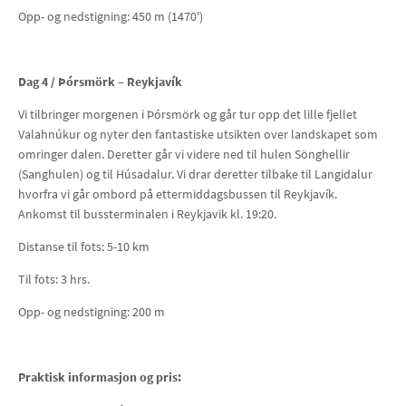
Opp- og nedstigning: 450 m (1470')
Dag 4 /
Þórsmörk – Reykjavík
Vi tilbringer morgenen i Þórsmörk og går tur opp det lille fjellet
Valahnúkur og nyter den fantastiske utsikten over landskapet som
omringer dalen. Deretter går vi videre ned til hulen Sönghellir
(Sanghulen) og til Húsadalur. Vi drar deretter tilbake til Langidalur
hvorfra vi går ombord på ettermiddagsbussen til Reykjavík.
Ankomst til bussterminalen i Reykjavik kl. 19:20.
Distanse til fots: 5-10 km
Til fots: 3 hrs.
Opp- og nedstigning: 200 m
Praktisk informasjon og pris: