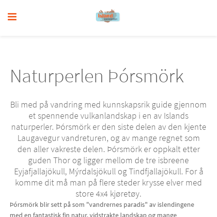
Naturperlen Þórsmörk
Bli med på vandring med kunnskapsrik guide gjennom
et spennende vulkanlandskap i en av Islands
naturperler. Þórsmörk er den siste delen av den kjente
Laugavegur vandreturen, og av mange regnet som
den aller vakreste delen. Þórsmörk er oppkalt etter
guden Thor og ligger mellom de tre isbreene
Eyjafjallajökull, Mýrdalsjökull og Tindfjallajökull. For å
komme dit må man på flere steder krysse elver med
store 4x4 kjøretøy.
Þórsmörk blir sett på som "vandrernes paradis" av islendingene
med en fantastisk fin natur, vidstrakte landskap og mange