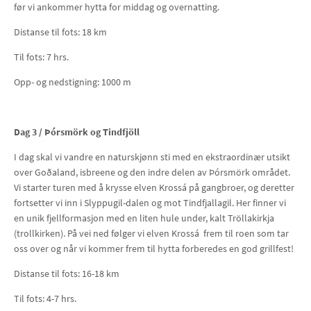
før vi ankommer hytta for middag og overnatting.
Distanse til fots: 18 km
Til fots: 7 hrs.
Opp- og nedstigning: 1000 m
Dag 3 /
Þórsmörk og Tindfjöll
I dag skal vi vandre en naturskjønn sti med en ekstraordinær utsikt
over Goðaland, isbreene og den indre delen av Þórsmörk området.
Vi starter turen med å krysse elven Krossá på gangbroer, og deretter
fortsetter vi inn i Slyppugil-dalen og mot Tindfjallagil. Her finner vi
en unik fjellformasjon med en liten hule under, kalt Tröllakirkja
(trollkirken). På vei ned følger vi elven Krossá frem til roen som tar
oss over og når vi kommer frem til hytta forberedes en god grillfest!
Distanse til fots: 16-18 km
Til fots: 4-7 hrs.